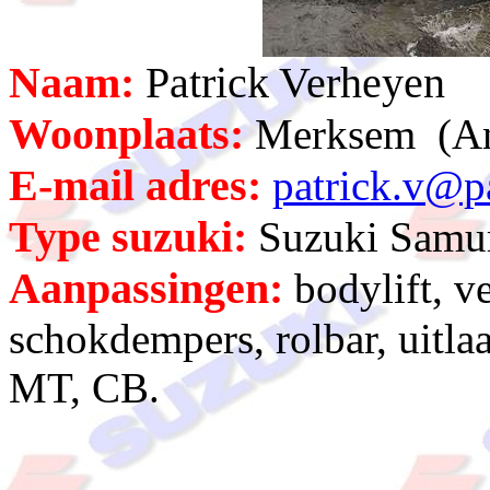
Naam:
Patrick Verheyen
Woonplaats:
Merksem (An
E-mail adres:
patrick.v@p
Type suzuki:
Suzuki Samur
Aanpassingen:
bodylift, v
schokdempers, rolbar, uitla
MT, CB.